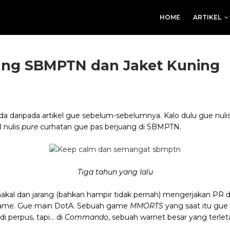
HOME
ARTIKEL
tang SBMPTN dan Jaket Kuning
erbeda daripada artikel gue sebelum-sebelumnya. Kalo dulu gue nul
l nulis
pure
curhatan gue pas berjuang di SBMPTN.
Tiga tahun yang lalu
 nakal dan jarang (bahkan hampir tidak pernah) mengerjakan PR 
ame. Gue main DotA. Sebuah game
MMORTS
yang saat itu gue
i perpus, tapi… di
Commando
, sebuah warnet besar yang terle