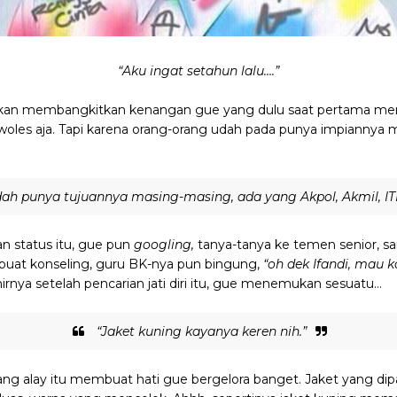
“Aku ingat setahun lalu….”
an membangkitkan kenangan gue yang dulu saat pertama menginjak
woles aja. Tapi karena orang-orang udah pada punya impiannya
udah punya tujuannya masing-masing, ada yang Akpol, Akmil, 
n status itu, gue pun
googling,
tanya-tanya ke temen senior, 
uat konseling, guru BK-nya pun bingung,
“oh dek Ifandi, mau 
irnya setelah pencarian jati diri itu, gue menemukan sesuatu…
“Jaket kuning kayanya keren nih.”
ang alay itu membuat hati gue bergelora banget. Jaket yang dip