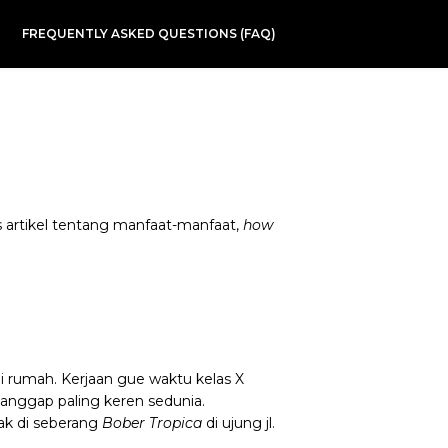
FREQUENTLY ASKED QUESTIONS (FAQ)
is artikel tentang manfaat-manfaat,
how
di rumah. Kerjaan gue waktu kelas X
 anggap paling keren sedunia.
tak di seberang
Bober Tropica
di ujung jl.