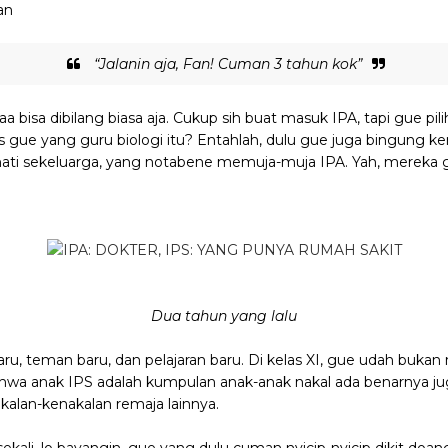
an
“Jalanin aja, Fan! Cuman 3 tahun kok”
a bisa dibilang biasa aja. Cukup sih buat masuk IPA, tapi gue pi
 gue yang guru biologi itu? Entahlah, dulu gue juga bingung ke
ati sekeluarga, yang notabene memuja-muja IPA. Yah, mereka ga
Dua tahun yang lalu
aru, teman baru, dan pelajaran baru. Di kelas XI, gue udah bukan n
wa anak IPS adalah kumpulan anak-anak nakal ada benarnya juga
kalan-kenakalan remaja lainnya.