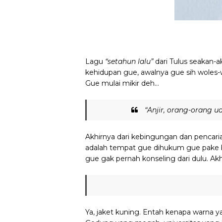
Lagu
“setahun lalu”
dari Tulus
seakan-ak
kehidupan gue, awalnya gue sih woles-
Gue mulai mikir deh…
“Anjir, orang-orang 
Akhirnya dari kebingungan dan pencaria
adalah tempat gue dihukum gue pake b
gue gak pernah konseling dari dulu. Akh
Ya, jaket kuning. Entah kenapa warna y