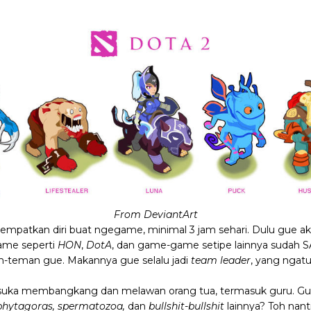
From DeviantArt
yempatkan diri buat ngegame, minimal 3 jam sehari. Dulu gue 
me seperti
HON
,
DotA
, dan game-game setipe lainnya sudah 
n-teman gue. Makannya gue selalu jadi
team leader
, yang ngatu
 suka membangkang dan melawan orang tua, termasuk guru. Gue
phytagoras, spermatozoa,
dan
bullshit-bullshit
lainnya? Toh nant