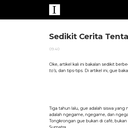
Sedikit Cerita Ten
09.40
Oke, artikel kali ini bakalan sedikit b
to’s,
dan tips-tips. Di artikel ini, gue baka
Tiga tahun lalu, gue adalah siswa yang
adalah ngegame, ngegame, dan ngeg
Tongkrongan gue bukan di café, bukan d
Sumatra.