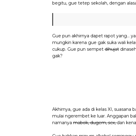
begitu, gue tetep sekolah, dengan alas
Gue pun akhirnya dapet rapot yang… yaa
mungkin karena gue gak suka wali kelas
cukup. Gue pun sempet
dihujat
dinaseh
gak?
Akhirnya, gue ada di kelas XI, suasana b
mulai ngerembet ke luar. Anggapan bah
namanya
mabok, dugem,
sex
,
dan kena