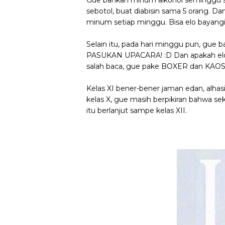
Gue bahkan minum alkohol seminggu seka
sebotol, buat diabisin sama 5 orang. Da
minum setiap minggu. Bisa elo bayangin
Selain itu, pada hari minggu pun, g
PASUKAN UPACARA! :D Dan apakah elo t
salah baca, gue pake BOXER dan KAO
Kelas XI bener-bener jaman edan, alhasil
kelas X, gue masih berpikiran bahwa s
itu berlanjut sampe kelas XII.