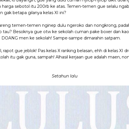
li, lo bayangin, gue yang dulu cuman nyicip-nyicip dikit doang
n harga sebotol itu 200rb ke atas. Temen-temen gue selalu ngabisi
 gak betapa gilanya kelas XI ini?
ue bareng temen-temen nginep dulu ngeroko dan nongkrong, pa
au? Besoknya gue otw ke sekolah cuman pake boxer dan kaos 
S DOANG men ke sekolah! Sampe-sampe dimarahin satpam.
, rapot gue jeblok! Pas kelas X ranking belasan, ehh di kelas XI 
ekolah itu gak guna, sampah! Alhasil kerjaan gue adalah maen, 
Setahun lalu