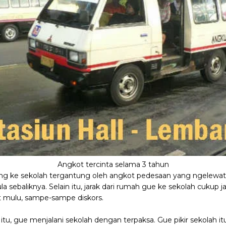
Angkot tercinta selama 3 tahun
teng ke sekolah tergantung oleh angkot pedesaan yang ngelewa
ula sebaliknya. Selain itu, jarak dari rumah gue ke sekolah cukup
t mulu, sampe-sampe diskors.
tu, gue menjalani sekolah dengan terpaksa. Gue pikir sekolah i