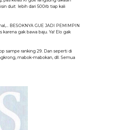
, pas kelas XI gue langsung dikasih
n duit lebih dari 500rb tiap kali
dahal,... BESOKNYA GUE JADI PEMIMPIN
karena gak bawa baju. Ya! Elo gak
drop sampe ranking 29. Dan seperti di
nongkrong, mabok-mabokan, dll. Semua