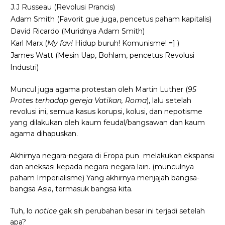
-
J.J Russeau (Revolusi Prancis)
-
Adam Smith (Favorit gue juga, pencetus paham kapitalis)
-
David Ricardo (Muridnya Adam Smith)
-
Karl Marx (
My fav!
Hidup buruh! Komunisme! =] )
-
James Watt (Mesin Uap, Bohlam, pencetus Revolusi
Industri)
Muncul juga agama protestan oleh Martin Luther (
95
Protes terhadap gereja Vatikan, Roma
), lalu setelah
revolusi ini, semua kasus korupsi, kolusi, dan nepotisme
yang dilakukan oleh kaum feudal/bangsawan dan kaum
agama dihapuskan.
Akhirnya negara-negara di Eropa pun melakukan ekspansi
dan aneksasi kepada negara-negara lain. (munculnya
paham Imperialisme) Yang akhirnya menjajah bangsa-
bangsa Asia, termasuk bangsa kita.
Tuh, lo
notice
gak sih perubahan besar ini terjadi setelah
apa?