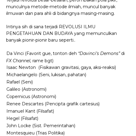
Terjadi revolusi besar-besaran, perombakan pola pikir,
munculnya metode-metode ilmiah, muncul banyak
ilmuwan dan para ahli di bidangnya masing-masing.
Intinya sih di sana terjadi REVOLUSI ILMU
PENGETAHUAN DAN BUDAYA yang memunculkan
banyak pionir-pionir baru seperti..
-
Da Vinci (Favorit gue, tonton deh
“Davinci’s Demons”
di
FX Channel,
rame bgt)
-
Isaac Newton (Fisikawan gravitasi, gaya, aksi-reaksi)
-
Michaelangelo (Seni, lukisan, pahatan)
-
Rafael (Seni)
-
Galileo (Astronomi)
-
Copernicus (Astronomi)
-
Renee Descartes (Pencipta grafik cartesius)
-
Imanuel Kant (Filsafat)
-
Hegel (Filsafat)
-
John Locke (Sist. Pemerintahan)
-
Montesquieu (Trias Politika)