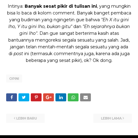
Intinya:
Banyak sesat pikir di tulisan ini
, yang mungkin
bisa lo baca di kolom comment. Banyak banget pembaca
yang budiman yang ngingetin gue bahwa
"Eh X itu gini
lho, Y itu gini lho, bukan gitu"
dan
"Eh sejarahnya bukan
gini lho"
. Dan gue sangat berterima kasih atas
bantuannya mengoreksi segala sesuatu yang salah. Jadi,
jangan telan mentah-mentah segala sesuatu yang ada
di
post
ini (termasuk commentnya juga, karena ada juga
beberapa yang sesat pikir), ok? Ok dong.
OPINI
LEBIH BARU
LEBIH LAMA