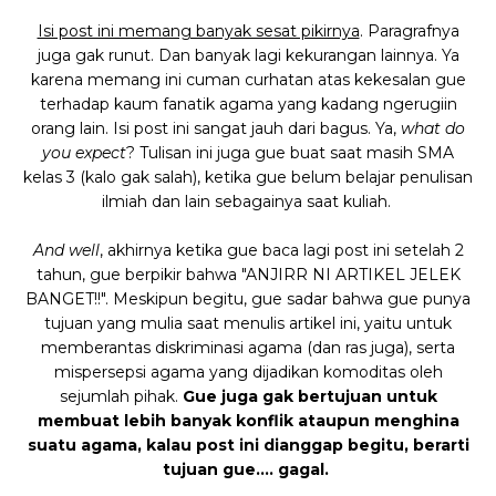
Isi post ini memang banyak sesat pikirnya
. Paragrafnya
juga gak runut. Dan banyak lagi kekurangan lainnya. Ya
karena memang ini cuman curhatan atas kekesalan gue
terhadap kaum fanatik agama yang kadang ngerugiin
orang lain. Isi post ini sangat jauh dari bagus. Ya,
what do
you expect
? Tulisan ini juga gue buat saat masih SMA
kelas 3 (kalo gak salah), ketika gue belum belajar penulisan
ilmiah dan lain sebagainya saat kuliah.
And well
, akhirnya ketika gue baca lagi post ini setelah 2
tahun, gue berpikir bahwa "ANJIRR NI ARTIKEL JELEK
BANGET!!". Meskipun begitu, gue sadar bahwa gue punya
tujuan yang mulia saat menulis artikel ini, yaitu untuk
memberantas diskriminasi agama (dan ras juga), serta
mispersepsi agama yang dijadikan komoditas oleh
sejumlah pihak.
Gue juga gak bertujuan untuk
membuat lebih banyak konflik ataupun menghina
suatu agama, kalau post ini dianggap begitu, berarti
tujuan gue.... gagal.