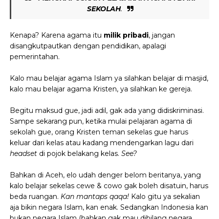
SEKOLAH
.
Kenapa? Karena agama itu
milik pribadi
, jangan
disangkutpautkan dengan pendidikan, apalagi
pemerintahan.
Kalo mau belajar agama Islam ya silahkan belajar di masjid,
kalo mau belajar agama Kristen, ya silahkan ke gereja.
Begitu maksud gue, jadi adil, gak ada yang didiskriminasi.
Sampe sekarang pun, ketika mulai pelajaran agama di
sekolah gue, orang Kristen teman sekelas gue harus
keluar dari kelas atau kadang mendengarkan lagu dari
headset
di pojok belakang kelas.
See?
Bahkan di Aceh, elo udah denger belom beritanya, yang
kalo belajar sekelas cewe & cowo gak boleh disatuin, harus
beda ruangan.
Kan mantaps qaqa!
Kalo gitu ya sekalian
aja bikin negara Islam, kan enak. Sedangkan Indonesia kan
bukan negara Islam (bahkan gak mau dibilang negara